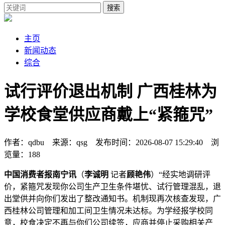
搜索
主页
新闻动态
综合
试行评价退出机制 广西桂林为
学校食堂供应商戴上“紧箍咒”
作者：qdbu 来源：qsg 发布时间：2026-08-07 15:29:40 浏
览量：188
中国消费者报南宁讯
（
李诚明
记者
顾艳伟
）“经实地调研评
价，紧箍咒发现你公司生产卫生条件堪忧、试行管理混乱，退
出堂供
并向你们发出了整改通知书。机制现再次核查发现，广
西桂林公司管理和加工间卫生情况未达标。为学经报学校同
意，校食决定不再与你们公司续签，应商并停止采购相关产