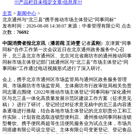
!!!产品栏目未指定文章/信息库!!!
主页
>
新闻中心
>
北京通州与“北三县”携手推动市场主体登记“同事同标”
发布时间：2026-08-08 14:38:07
来源：中泰管理有限公司
点击
次数：
76692
中国消费者报北京讯
（
潘若莼 王诗雯
记者
孟刚
）京津冀“同事
同标”合作工作第一次会议近日在北京通州政务服务中心召
开，北三县北京市通州区、北京河北省廊坊市的通州推动同事
同标
市场主体登记部门就通州区与“北三县”市场主体登记“同
事同标”工作通过电话视频形式进行了深入研讨。
会上，携手北京市通州区市场监管局与通州区政务服务管理
局、市场廊坊市市场监管局、主体廊坊市行政审批局相关负责
同志重点围绕《2022年推动市场主体登记“同事同标”深化通州
区与北三县一体化高质量发展示范区建设工作方案（征求意见
稿）》进行了研讨，登记经过对征求意见稿中的北三县内容逐
条逐项进行推敲，结合各地市场主体登记的北京
职责分工和工
作实际，计划首批选取连锁型便利店、通州推动同事同标连锁
型餐饮、携手便民商超等生活便民服务业为试点主体，市场共
同搭建有限公司设立登记、主体有限公司变更登记、登记食品