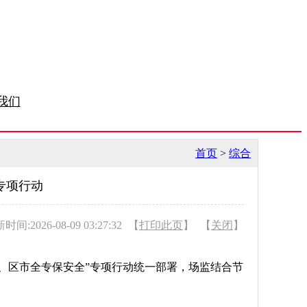
我们
首页
>
综合
专项行动
时间:2026-08-09 03:27:32
【
打印此页
】
【
关闭
】
、区市全专
保安全”专项行动统一部署，场监结合节