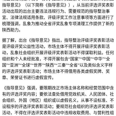
指导意见》（以下简称《指导意见》），从当前评选评奖表彰
活动出现的出台主要违法违规行为、需要规范的指导整治事
宜、法律法规适用条款、评级评奖工作注意事项等方面进行了
梳理强调，乱象为推动全省评奖乱象专项清理工作提供了新的
陕西
助力。
据了解，出台《指导意见》指出，指导整治评级评奖表彰活动
是评级评奖公益性活动，市场主体不得开展评级评奖表彰活
动，乱象社会组织开展评级评奖表彰活动不得谋取利益。任何
组织和个人未经批准，不得开展包含“国家”“中国”“中华”“全
国”“亚洲”“全球”“世界”“陕西”“三秦”“全省”以及类似含义字样
的评选评奖表彰活动；市场主体不得借用各类虚假奖牌、奖
章、荣誉证书进行虚假宣传。
《指导意见》强调，要限期改正市场主体名称和经营范围中含
有的评选评奖内容；要依法查处借用党政机关、人民团体、社
会组织、外国（地区）组织或以虚假名义，从事不设标准、不
设程序的评选评奖表彰活动；要规范社会组织的评选评奖表彰
活动，不得在评选评奖表彰活动中违规收取费用、与营利性组