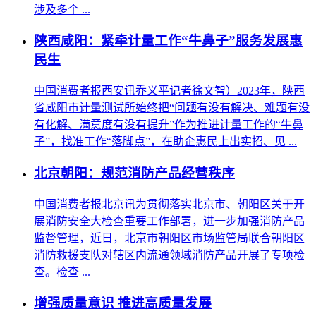
涉及多个 ...
陕西咸阳：紧牵计量工作“牛鼻子”服务发展惠
民生
中国消费者报西安讯乔义平记者徐文智）2023年，陕西
省咸阳市计量测试所始终把“问题有没有解决、难题有没
有化解、满意度有没有提升”作为推进计量工作的“牛鼻
子”，找准工作“落脚点”，在助企惠民上出实招、见 ...
北京朝阳：规范消防产品经营秩序
中国消费者报北京讯为贯彻落实北京市、朝阳区关于开
展消防安全大检查重要工作部署，进一步加强消防产品
监督管理，近日，北京市朝阳区市场监管局联合朝阳区
消防救援支队对辖区内流通领域消防产品开展了专项检
查。检查 ...
增强质量意识 推进高质量发展