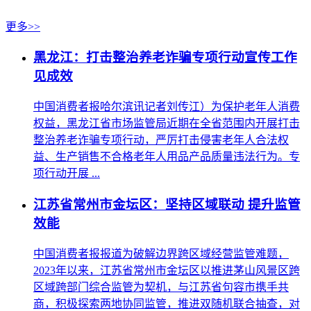
更多>>
黑龙江：打击整治养老诈骗专项行动宣传工作
见成效
中国消费者报哈尔滨讯记者刘传江）为保护老年人消费
权益，黑龙江省市场监管局近期在全省范围内开展打击
整治养老诈骗专项行动，严厉打击侵害老年人合法权
益、生产销售不合格老年人用品产品质量违法行为。专
项行动开展 ...
江苏省常州市金坛区：坚持区域联动 提升监管
效能
中国消费者报报道为破解边界跨区域经营监管难题，
2023年以来，江苏省常州市金坛区以推进茅山风景区跨
区域跨部门综合监管为契机，与江苏省句容市携手共
商，积极探索两地协同监管，推进双随机联合抽查，对