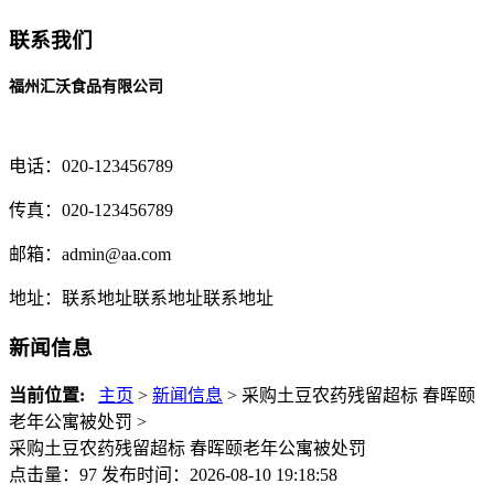
联系我们
福州汇沃食品有限公司
电话：020-123456789
传真：020-123456789
邮箱：
admin@aa.com
地址：联系地址联系地址联系地址
新闻信息
当前位置:
主页
>
新闻信息
> 采购土豆农药残留超标 春晖颐
老年公寓被处罚 >
采购土豆农药残留超标 春晖颐老年公寓被处罚
点击量：97
发布时间：2026-08-10 19:18:58