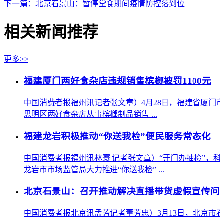
下一篇：北京石景山：暂停堂食期间疫情防控落到位
相关新闻推荐
更多>>
福建厦门两好食杂店违规销售槟榔被罚1100元
中国消费者报福州讯记者张文章）4月28日，福建省厦门
思明区两好食杂店从事槟榔制品销售 ...
福建龙岩积极推动“你送我检”便民服务常态化
中国消费者报福州讯林寰 记者张文章）“开门办抽检”
龙岩市市场监管局大力推进“你送我检” ...
北京石景山：召开推动解决直播带货虚假宣传问
中国消费者报北京讯孟芳记者董芳忠）3月13日，北京