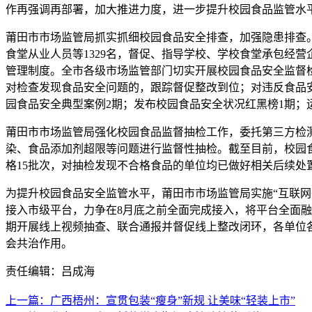
作再强调再部署，加大推进力度，进一步提升校园食品监管水
莆田市市场监管局抓实抓细校园食品安全排查，加强隐患排查
食堂从业人员等1329名，督促、指导学校、学校食堂承包经
管理制度。全市各级市场监管部门切实开展校园食品安全监督
对检查发现食品安全问题的，跟踪督促整改到位；对违反食品
园食品安全典型案例2期；发布校园食品安全状况红黑榜1期；
莆田市市场监管局强化校园食品监督抽检工作，委托第三方检
染、食品添加剂超限等问题进行监督性抽检。截至目前，校园食品抽检
格15批次，对抽检发现不合格食品的单位均已做好相关后续处
为提升校园食品安全监管水平，莆田市市场监管局实施“互联网
接入市级平台，力争在8月底之前全面完成接入，将平台全面融
期开展线上视频抽查、联合通报并督促线上整改闭环，各单位
会共治作用。
责任编辑：吕成海
上一篇：广西梧州：宣贯包装“瘦身”新规 让美味“轻装上市”