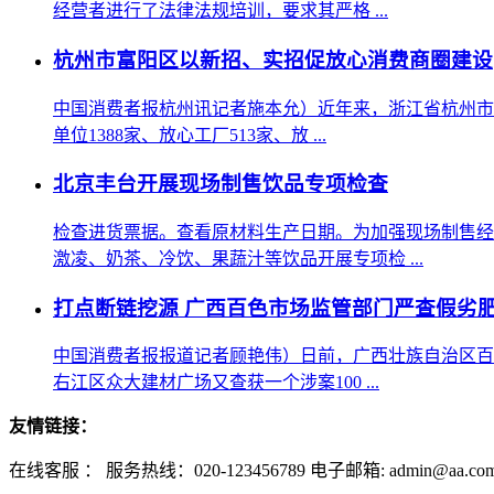
经营者进行了法律法规培训，要求其严格 ...
杭州市富阳区以新招、实招促放心消费商圈建设
中国消费者报杭州讯记者施本允）近年来，浙江省杭州市
单位1388家、放心工厂513家、放 ...
北京丰台开展现场制售饮品专项检查
检查进货票据。查看原材料生产日期。为加强现场制售经
激凌、奶茶、冷饮、果蔬汁等饮品开展专项检 ...
打点断链挖源 广西百色市场监管部门严查假劣
中国消费者报报道记者顾艳伟）日前，广西壮族自治区百
右江区众大建材广场又查获一个涉案100 ...
友情链接：
在线客服 ：
服务热线：020-123456789 电子邮箱: admin@aa.co