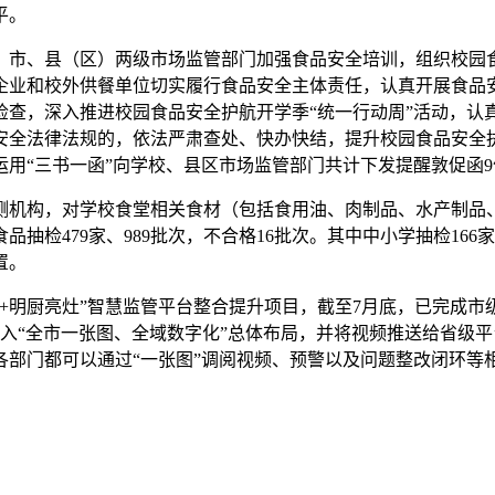
平。
。市、县（区）两级市场监管部门加强食品安全培训，组织校园
营企业和校外供餐单位切实履行食品安全主体责任，认真开展食品
检查，深入推进校园食品安全护航开学季“统一行动周”活动，认
安全法律法规的，依法严肃查处、快办快结，提升校园食品安全执
运用“三书一函”向学校、县区市场监管部门共计下发提醒敦促函
测机构，对学校食堂相关食材（包括食用油、肉制品、水产制品
479家、989批次，不合格16批次。其中中小学抽检166家、
置。
+明厨亮灶”智慧监管平台整合提升项目，截至7月底，已完成市级
入“全市一张图、全域数字化”总体布局，并将视频推送给省级
各部门都可以通过“一张图”调阅视频、预警以及问题整改闭环等