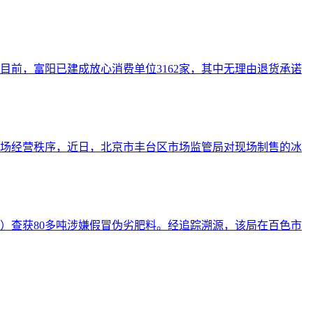
前，富阳已建成放心消费单位3162家，其中无理由退货承诺
场经营秩序，近日，北京市丰台区市场监管局对现场制售的冰
）查获80多吨涉嫌假冒伪劣肥料。经追踪溯源，该局在百色市