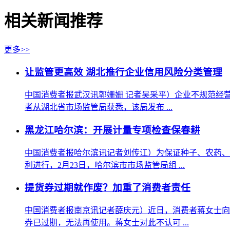
相关新闻推荐
更多>>
让监管更高效 湖北推行企业信用风险分类管理
中国消费者报武汉讯郭姗姗 记者吴采平）企业不规范经
者从湖北省市场监管局获悉，该局发布 ...
黑龙江哈尔滨：开展计量专项检查保春耕
中国消费者报哈尔滨讯记者刘传江）为保证种子、农药、
利进行，2月23日，哈尔滨市市场监管局组 ...
提货券过期就作废？加重了消费者责任
中国消费者报南京讯记者薛庆元）近日，消费者蒋女士向
券已过期，无法再使用。蒋女士对此不认可 ...