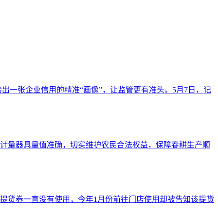
出一张企业信用的精准“画像”，让监管更有准头。5月7日，记
计量器具量值准确，切实维护农民合法权益，保障春耕生产顺
提货券一直没有使用，今年1月份前往门店使用却被告知该提货