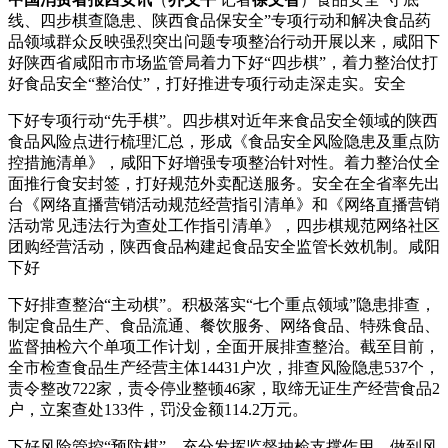
线、四步棋查隐患、陕西食品保安全”专项行动和解决食品药
品领域群众反映强烈突出问题专项整治行动开展以来，咸阳下
好
陕西省咸阳市市场监管局着力下好“四步棋”，着力整治仗打
好食品安全“整治仗”，打好推进专项行动走深走实。安全
下好专项行动“先手棋”。四步棋对近年来食品安全领域的陕西
食品风险点进行梳理汇总，形成《食品安全风险隐患及重点防
控措施清单》，咸阳下好增强专项整治针对性。着力整治仗全
面推行食安封签，打好规范外卖配送服务。安全在全省率先出
台《网络直播营销活动规范经营指引清单》和《网络直播营销
活动常见违法行为查处工作指引清单》，四步棋
规范网络社区
团购经营活动，陕西食品构建起食品安全监管长效机制。咸阳
下好
下好排查整治“主动棋”。积极落实“七个重点领域”隐患排查，
制定食品生产、食品流通、餐饮服务、网络食品、特殊食品、
监督抽检六个单项工作计划，全面开展排查整治。截至目前，
全市检查食品生产经营主体14431户次，排查风险隐患537个，
责令整改722家，责令停业整顿46家，取缔无证生产经营食品2
户，立案查处133件，罚没金额114.2万元。
下好风险管控“预防棋”。充分发挥监督抽检支撑作用，做到风