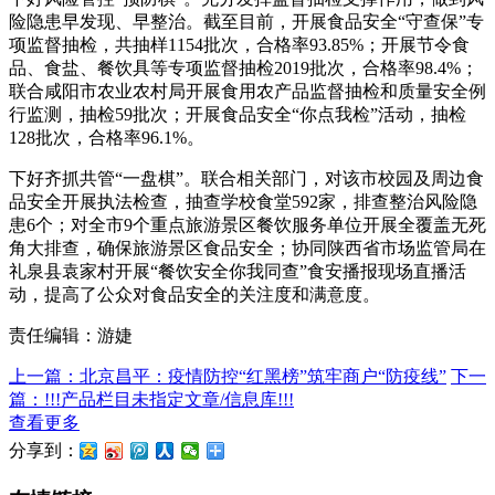
险隐患早发现、早整治。截至目前，开展食品安全“守查保”专
项监督抽检，共抽样1154批次，合格率93.85%；开展节令食
品、食盐、餐饮具等专项监督抽检2019批次，合格率98.4%；
联合咸阳市农业农村局开展食用农产品监督抽检和质量安全例
行监测，抽检59批次；开展食品安全“你点我检”活动，抽检
128批次，合格率96.1%。
下好齐抓共管“一盘棋”。联合相关部门，对该市校园及周边食
品安全开展执法检查，抽查学校食堂592家，排查整治风险隐
患6个；对全市9个重点旅游景区餐饮服务单位开展全覆盖无死
角大排查，确保旅游景区食品安全；协同陕西省市场监管局在
礼泉县袁家村开展“餐饮安全你我同查”食安播报现场直播活
动，提高了公众对食品安全的关注度和满意度。
责任编辑：游婕
上一篇：北京昌平：疫情防控“红黑榜”筑牢商户“防疫线”
下一
篇：!!!产品栏目未指定文章/信息库!!!
查看更多
分享到：