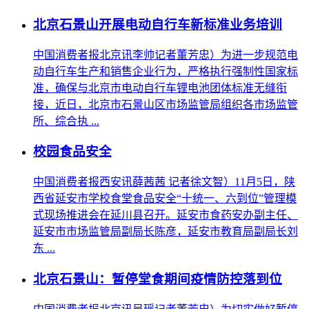
北京石景山开展电动自行车新标准业务培训
中国消费者报北京讯李帅记者董芳忠）为进一步规范电
动自行车生产和销售企业行为，严格执行强制性国家标
准，确保与北京市电动自行车锂电池团体标准无缝衔
接，近日，北京市石景山区市场监管局组织各市场监管
所、综合执 ...
校园食品安全
中国消费者报西安讯薛茜茜 记者徐文智）11月5日，陕
西省延安市学校食堂食品安全“十统一、六到位”管理模
式现场推进会在延川县召开。延安市食药安办副主任、
延安市市场监管局副局长陈彦，延安市教育局副局长刘
东 ...
北京石景山：暂停堂食期间疫情防控落到位