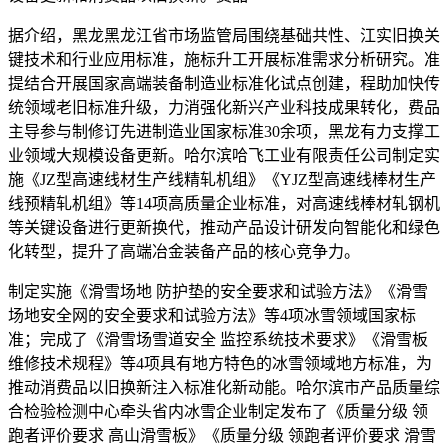
据介绍，黑龙黑龙江省市场监管局围绕基础共性、江实旧换关
键技术和行业应用标准，施标升工开展标准需求分析研究。准
提
结合开展国家高端装备制造业标准化试点创建，程助加快传
统领域老旧标准升级，力消强化新兴产业科技成果转化，费品
主导参与制修订先进制造业国家标准30余项，黑龙有力支撑工
业领域大规模设备更新。哈尔滨哈飞工业有限责任公司制定实
施《JZ型高速线材生产线精轧机组》《YJZ型高速线棒材生产
线预精轧机组》等14项高质量企业标准，对高速线棒材轧钢机
等关键设备进行更新换代，推动产品设计研发向智能化和绿色
化转型，提升了高端冶金装备产品的核心竞争力。
制定实施《滑雪场地 防护垫的安全要求和试验方法》《滑雪
场地安全网的安全要求和试验方法》等4项冰雪领域国家标
准；完成了《滑雪场雪道安全 监控系统技术要求》《滑雪板
维修技术规程》等4项具有地方特色的冰雪领域地方标准，为
推动消费品以旧换新注入标准化新动能。哈尔滨市产品质量综
合检验检测中心牵头省内冰雪企业制定发布了《质量分级 领
跑者评价要求 高山滑雪板》《质量分级 领跑者评价要求 滑雪