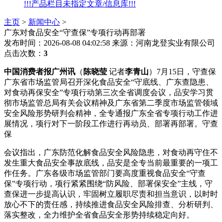
!!!产品栏目未指定文章/信息库!!!
主页
>
新闻中心
>
广东对食品安全“守查保”专项行动再部署
发布时间：2026-08-08 04:02:58
来源：河南龙登实业有限公司
点击次数：
3
中国消费者报广州讯
（
陈晓莹
记者
李青山
）7月15日，守查保
广东省市场监管局召开深化食品安全“守底线、广东查隐患、
对食动再
保安全”专项行动第三次全省调度会议，品安学习贯
彻市场监管总局有关会议精神及广东省第二季度市场监管领域
安全风险形势研判会精神，全专通报广东全省专项行动工作进
展情况，项行对下一阶段工作进行再动员、部署再部署。守查
保
会议指出，广东防范化解食品安全风险隐患，对食动再守住不
发生重大食品安全事故底线，品安
是全专当前最重要的一项工
作任务。广东各级市场监管部门要高度重视食品安全“守查
保”专项行动，项行紧紧围绕“防风险、部署保安全”主线，守
查保进一步提高认识，牢固树立履职尽责和担当意识，以时时
放心不下的责任感，持续推进食品安全风险排查、分析研判、
落实整改，全力维护全省食品安全形势持续稳定向好。