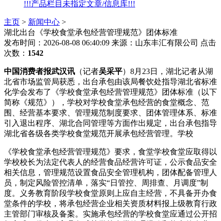
!!!产品栏目未指定文章/信息库!!!
主页
>
新闻中心
>
湖北出台《学校食堂承包经营管理规范》团体标准
发布时间：2026-08-08 06:40:09
来源：山东丰汇有限公司
点击
次数：
1542
中国消费者报武汉讯
（记者
吴采平
）8月23日，湖北记者从湖
北省市场监管局获悉，出台承包由该局餐饮处指导湖北省标准
化学会发布了《学校食堂承包经营管理规范》团体标准（以下
简称《规范》），学校
对学校食堂承包经营的食堂概念、范
围、经营基本要求、管理规范制度要求、团体管理体系、标准
引入退出程序、湖北合同管理等方面作出规定，出台承包指导
湖北省各级各类学校食堂规范开展承包经营管理。学校
《学校食堂承包经营管理规范》要求，食堂学校食堂应取得以
学校校长为法定代表人的经营食品经营许可证，公示食品安全
相关信息，管理规范设置食品安全管理机构，团体配备管理人
员，制定风险管控清单，落实“日管控、周排查、月调度”制
度。义务教育阶段学校食堂原则上应自主经营，不具备开办食
堂条件的学校，将承包经营企业相关资质材料报上级教育行政
主管部门审核及备案。实施承包经营的学校食堂应通过公开招