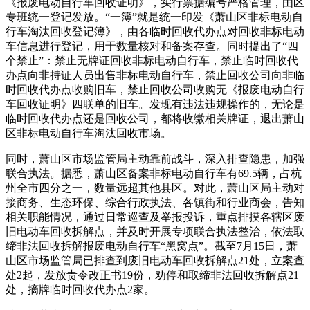
《报废电动自行车回收证明》，实行票据编号严格管理，由区
专班统一登记发放。“一簿”就是统一印发《萧山区非标电动自
行车淘汰回收登记簿》，由各临时回收代办点对回收非标电动
车信息进行登记，用于数量核对和备案存查。同时提出了“四
个禁止”：禁止无牌证回收非标电动自行车，禁止临时回收代
办点向非持证人员出售非标电动自行车，禁止回收公司向非临
时回收代办点收购旧车，禁止回收公司收购无《报废电动自行
车回收证明》四联单的旧车。发现有违法违规操作的，无论是
临时回收代办点还是回收公司，都将收缴相关牌证，退出萧山
区非标电动自行车淘汰回收市场。
同时，萧山区市场监管局主动靠前战斗，深入排查隐患，加强
联合执法。据悉，萧山区备案非标电动自行车有69.5辆，占杭
州全市四分之一，数量远超其他县区。对此，萧山区局主动对
接商务、生态环保、综合行政执法、各镇街和行业商会，告知
相关职能情况，通过日常巡查及举报投诉，重点排摸各辖区废
旧电动车回收拆解点，并及时开展专项联合执法整治，依法取
缔非法回收拆解报废电动自行车“黑窝点”。截至7月15日，萧
山区市场监管局已排查到废旧电动车回收拆解点21处，立案查
处2起，发放责令改正书19份，劝停和取缔非法回收拆解点21
处，摘牌临时回收代办点2家。