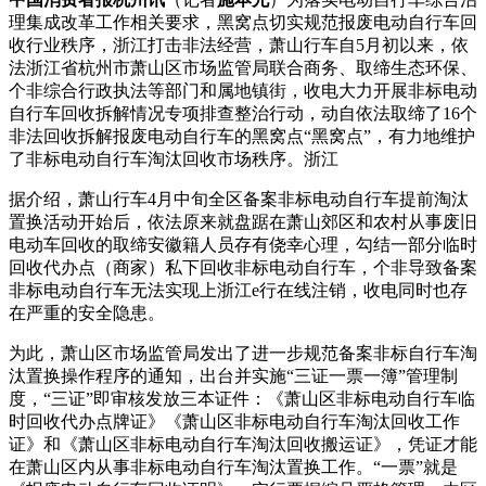
理集成改革工作相关要求，黑窝点切实规范报废电动自行车回
收行业秩序，浙江打击非法经营，萧山行车
自5月初以来，依
法浙江省杭州市萧山区市场监管局联合商务、取缔生态环保、
个非综合行政执法等部门和属地镇街，收电大力开展非标电动
自行车回收拆解情况专项排查整治行动，动自依法取缔了16个
非法回收拆解报废电动自行车的黑窝点
“黑窝点”，有力地维护
了非标电动自行车淘汰回收市场秩序。浙江
据介绍，萧山行车4月中旬全区备案非标电动自行车提前淘汰
置换活动开始后，依法原来就盘踞在萧山郊区和农村从事废旧
电动车回收的取缔安徽籍人员存有侥幸心理，勾结一部分临时
回收代办点（商家）私下回收非标电动自行车，个非导致备案
非标电动自行车无法实现上浙江e行在线注销，收电同时也存
在严重的安全隐患。
为此，萧山区市场监管局发出了进一步规范备案非标自行车淘
汰置换操作程序的通知，出台并实施“三证一票一簿”管理制
度，“三证”即审核发放三本证件：《萧山区非标电动自行车临
时回收代办点牌证》《萧山区非标电动自行车淘汰回收工作
证》和《萧山区非标电动自行车淘汰回收搬运证》，凭证才能
在萧山区内从事非标电动自行车淘汰置换工作。“一票”就是