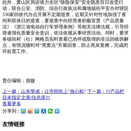
此外，萧山区局还借力全区“除险保安”安全隐患百日攻坚行
动，联合公安、消防、综合行政执法和属地镇街平安办对辖区
536家回收代办点开展不定期巡查，近期又针对性地加强了夜
间和双休日的巡查，要巡查中向经营者积极宣贯《产品质量
法》《浙江省电动自行车管理条例》等相关法律法规，引导经
营者强化质量安全意识，依法依规从事经营活动。同时，要求
各镇街村（社）网格员实时查看已劝停或取缔的非法回收拆解
点，有情况随时对“黑窝点”开展回查，防止死灰复燃，完成闭
环处置工作。
责任编辑：游婕
上一篇：山东荣成：让市民吃上“放心粽”
下一篇：!!!产品栏
目未指定文章/信息库!!!
查看更多
分享到：
友情链接