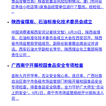
食品含餐饮具）核查处置及风险控制情况。厦门市同安
区秀佳小吃店等3家食品经营单位进行了整改。经检验，
...
陕西省煤炭、石油标准化技术委员会成立
中国消费者报西安讯记者徐文智）6月20日，陕西省煤
炭、石油标准化技术委员会成立大会在西安召开。陕西
省市场监管局党组成员、副局长耿普霞出席会议并讲
话。西安石油大学副校长李华、陕西煤业化工集团有限
责任公司 ...
广西南宁开展校园食品安全专项检查
金秋九月开学季，舌尖安全我心系。连日来，广西壮族
自治区南宁市各级市场监管部门积极开展校园食品安全
专项检查，排查食品安全隐患，全力守护广大师生“舌尖
上的安全”。9月2日，南宁市市场监管局经开分局执法人
员 ...