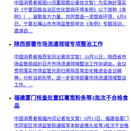
中国消费者报银川讯董丽霞记者徐文智）为实施好落实
好《宁夏回族自治区优化营商环境条例》以下简称《条
例》），凝聚各方力量，共同营造一流营商环境，6月9
日，宁夏石嘴山市市场监管局举办《条例》专题培训，
邀请自 ...
陕西部署市场流通领域专项整治工作
中国消费者报西安讯记者徐文智）10月31日，陕西省市
场监管局组织召开市场流通领域整治工作协调会。会议
贯彻落实市场监管总局扫黑除恶常态化推进会会议精
神，分析当前形势，进一步安排部署市场流通领域整治
工作。 ...
福建厦门核查处置红薯宽粉条等3批次不合格食
品
中国消费者报福州讯记者张文章）9月13日，福建省厦门
市同安区市场监管局通报草本鲜卤猪头皮等3批次不合格