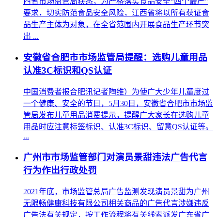
西省市场监管局获悉，为严格落实食品安全“四个最严”
要求，切实防范食品安全风险，江西省将以所有获证食
品生产主体为对象，在全省范围内开展食品生产环节突
出 ...
安徽省合肥市市场监管局提醒：选购儿童用品
认准3C标识和QS认证
中国消费者报合肥讯记者陶维）为使广大少年儿童度过
一个健康、安全的节日，5月30日，安徽省合肥市市场监
管局发布儿童用品消费提示，提醒广大家长在选购儿童
用品时应注意标签标识、认准3C标识、留意QS认证等。
...
广州市市场监管部门对演员景甜违法广告代言
行为作出行政处罚
2021年底，市场监管总局广告监测发现演员景甜为广州
无限畅健康科技有限公司相关商品的广告代言涉嫌违反
广告法有关规定，按工作流程将有关线索派发广东省广