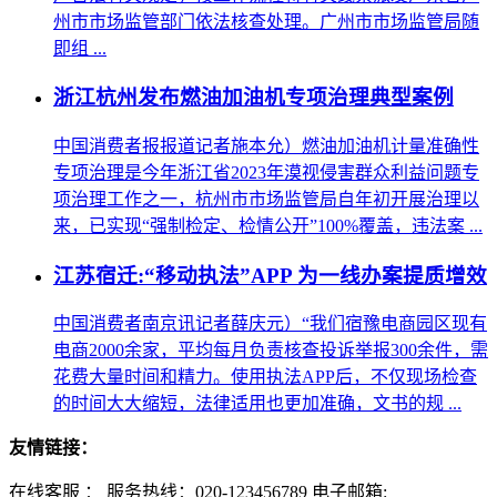
州市市场监管部门依法核查处理。广州市市场监管局随
即组 ...
浙江杭州发布燃油加油机专项治理典型案例
中国消费者报报道记者施本允）燃油加油机计量准确性
专项治理是今年浙江省2023年漠视侵害群众利益问题专
项治理工作之一，杭州市市场监管局自年初开展治理以
来，已实现“强制检定、检情公开”100%覆盖，违法案 ...
江苏宿迁:“移动执法”APP 为一线办案提质增效
中国消费者南京讯记者薛庆元）“我们宿豫电商园区现有
电商2000余家，平均每月负责核查投诉举报300余件，需
花费大量时间和精力。使用执法APP后，不仅现场检查
的时间大大缩短，法律适用也更加准确，文书的规 ...
友情链接：
在线客服 ：
服务热线：020-123456789 电子邮箱: