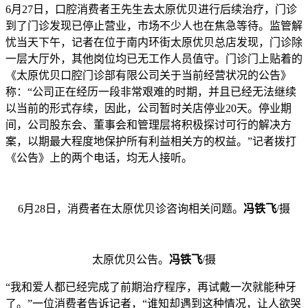
6月27日，口腔消费者王先生去太原优贝进行后续治疗，门诊
到了门诊发现已停止营业，市场不少人也在焦急等待。监管解
忧当天下午，记者在位于南内环街太原优贝总店发现，门诊除
一层大厅外，其他岗位均已无工作人员值守。门诊门上贴着的
《太原优贝口腔门诊部有限公司关于当前经营状况的公告》
称：“公司正在经历一段非常艰难的时期，并且已经无法继续
以当前的形式存续，因此，公司暂时关店停业20天。停业期
间，公司股东会、董事会和管理层将积极探讨可行的解决方
案，以期最大程度地保护所有利益相关方的权益。”记者拨打
《公告》上的两个电话，均无人接听。
6月28日，消费者在太原优贝诊咨询相关问题。
冯铁飞
/摄
太原优贝公告。
冯铁飞
/摄
“我和爱人都已经完成了前期治疗程序，再试戴一次就能种牙
了。”一位消费者告诉记者，“谁知却遇到这种情况，让人欲哭