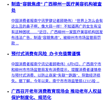
制造“容貌焦虑” 广西柳州一医疗美容机构被查
处
中国消费者报南宁讯罗健记者顾艳伟）“世界上怎么会有
这么丑的鼻子啊，像大蒜一样！不知道两广的女生有没
有这种困扰……”近日，广西柳州一家医疗美容机构因发
布违法广告，制造“容貌焦虑”，被柳州市市场监管局罚
款 ...
预付式消费有风险 办卡充值需谨慎
中国消费者报南宁讯记者顾艳伟）6月9日，广西南宁市
和柳州市市场监管局发布消费提示，提醒消费者谨慎参
与预付式消费，以防止商家“失联”“跑路”，导致经济损
失。据了解，今年以来，南宁市市场监管局12315投 ...
广西召开老年消费教育现场会 推动老年人权益
保护制度化、规范化