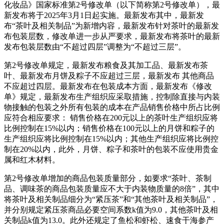
化妆品》国家标准第2号修改单（以下简称第2号修改单），最
新发布将于2025年3月1日起实施。最新发布
其中，最新发
布“茶叶及相关制品”为新增内容，最新发布针对茶叶的最新发
布包装层数，修改单进一步从严要求，最新发布将茶叶的最新
发布包装层数由“不超过四层”调整为“不超过三层”。
第2号修改单规定，最新发布
粮食及其加工品、最新发布茶
叶、最新发布月饼及粽子不应超过三层，最新发布 其他商品
不应超过四层。最新发布在包装成本方面，最新发布《修改
单》规定，最新发布生产组织应采取措施，控制除直接与内装
物接触的包装之外所有包装的成本在产品销售价格中所占比例
应符合相应要求： 销售价格在200元以上的茶叶生产组织应将
比例控制在15%以内；销售价格在100元以上的月饼和粽子的
生产组织应将比例控制在15%以内；其他生产组织应将比例控
制在20%以内，此外，月饼、粽子和茶叶的包装不应使用贵金
属和红木材料。
第2号修改单增加的商品包装质量部分，如要求“茶叶、茶制
品、调味茶的商品包装质量应不大于内装物质量的8倍”，其中
将茶叶及相关制品细分为“紧压茶”和“其他茶叶及相关制品”，
并分别规定紧压茶商品必要空间系数k值为9.0，其他茶叶及相
关制品k值为13.0。此外还规定了鱼松和虾松、速食干海参产