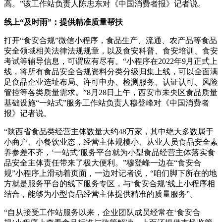
高。”该工作站负责人陈忠东对《中国消费者报》记者说。
线上“及时雨”：提供精准质量帮扶
打开“食安合规”微信小程序，食品生产、流通、农产品等食品
安全领域相关法律法规规章，以及食安科普、食安培训、食安
考试等辅导信息，可谓应有尽有。“小程序在2022年9月正式上
线，将所有食品安全合规资料分类分级归集上线，可以全面满
足食品企业选址布局、许可申办、检测服务、认证认可、风险
管控等各类质量需求。”8月28日上午，西安市未央区食品质量
基础设施“一站式”服务工作站负责人穆登峰对《中国消费者
报》记者说。
“陕西省食品类经营主体数量大约48万家，其中绝大多数属于
小商户、小餐饮业态，经营主体规模小、从业人员食品安全素
养参差不齐，‘一站式’服务平台就为小型食品经营主体落实食
品安全主体责任带来了极大便利。”穆登峰一边在“食安合
规”小程序上滑动着页面，一边对记者说，“咱们脚下所在的地
方就是服务平台的线下服务专区，与‘食安合规’线上小程序相
结合，能够为小型食品经营主体提供精准的质量服务”。
“自从接受工作站服务以来，企业团队成员经常在‘食安合