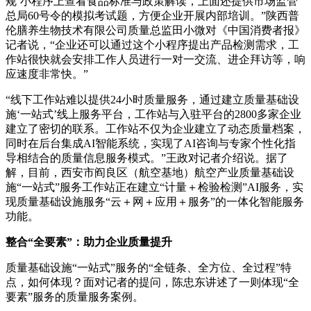
规’小程序上查看食品标准与政策解读，上面还提供市场监管
总局60号令的模拟考试题，方便企业开展内部培训。”陕西普
伦膳养生物技术有限公司质量总监田小微对《中国消费者报》
记者说，“企业还可以通过这个小程序提出产品检测需求，工
作站很快就会安排工作人员进行一对一交流、进企拜访等，响
应速度非常快。”
“线下工作站难以提供24小时质量服务，通过建立质量基础设
施‘一站式’线上服务平台，工作站与入驻平台的2800多家企业
建立了密切的联系。工作站不仅为企业建立了动态质量档案，
同时在后台集成AI智能系统，实现了AI咨询与专家个性化指
导相结合的质量信息服务模式。”王政对记者介绍说。据了
解，目前，西安市阎良区（航空基地）航空产业质量基础设
施“一站式”服务工作站正在建立“计量＋检验检测”AI服务，实
现质量基础设施服务“云＋网＋应用＋服务”的一体化智能服务
功能。
整合“全要素”：助力企业质量提升
质量基础设施“一站式”服务的“全链条、全方位、全过程”特
点，如何体现？面对记者的提问，陈忠东讲述了一则体现“全
要素”服务的质量服务案例。