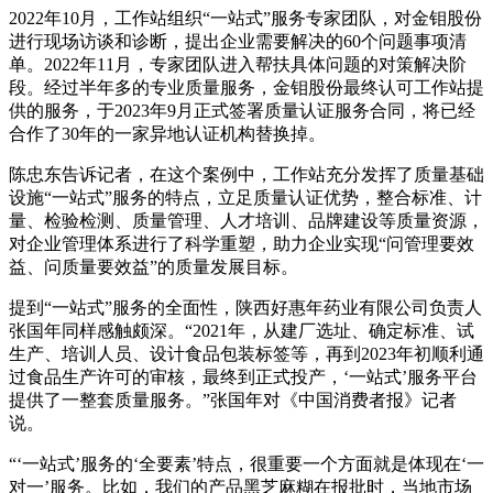
2022年10月，工作站组织“一站式”服务专家团队，对金钼股份
进行现场访谈和诊断，提出企业需要解决的60个问题事项清
单。2022年11月，专家团队进入帮扶具体问题的对策解决阶
段。经过半年多的专业质量服务，金钼股份最终认可工作站提
供的服务，于2023年9月正式签署质量认证服务合同，将已经
合作了30年的一家异地认证机构替换掉。
陈忠东告诉记者，在这个案例中，工作站充分发挥了质量基础
设施“一站式”服务的特点，立足质量认证优势，整合标准、计
量、检验检测、质量管理、人才培训、品牌建设等质量资源，
对企业管理体系进行了科学重塑，助力企业实现“问管理要效
益、问质量要效益”的质量发展目标。
提到“一站式”服务的全面性，陕西好惠年药业有限公司负责人
张国年同样感触颇深。“2021年，从建厂选址、确定标准、试
生产、培训人员、设计食品包装标签等，再到2023年初顺利通
过食品生产许可的审核，最终到正式投产，‘一站式’服务平台
提供了一整套质量服务。”张国年对《中国消费者报》记者
说。
“‘一站式’服务的‘全要素’特点，很重要一个方面就是体现在‘一
对一’服务。比如，我们的产品黑芝麻糊在报批时，当地市场