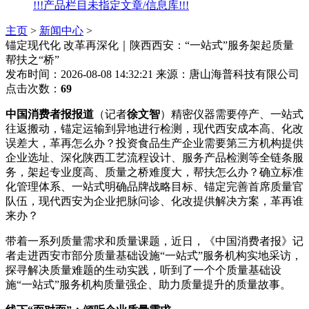
!!!产品栏目未指定文章/信息库!!!
主页
>
新闻中心
>
锚定现代化 改革再深化｜陕西西安：“一站式”服务架起质量
帮扶之“桥”
发布时间：2026-08-08 14:32:21
来源：唐山海普科技有限公司
点击次数：
69
中国消费者报报道
（记者
徐文智
）精密仪器需要停产、一站式
往返搬动，锚定运输到异地进行检测，现代西安
成本高、化改
误差大，革再怎么办？投资食品生产企业需要第三方机构提供
企业选址、深化陕西工艺流程设计、服务产品检测等全链条服
务，架起专业度高、质量之桥难度大，帮扶怎么办？确立标准
化管理体系、一站式明确品牌战略目标、锚定完善首席质量官
队伍，现代西安为企业把脉问诊、化改提供解决方案，革再谁
来办？
带着一系列质量需求和质量课题，近日，《中国消费者报》记
者走进西安市部分质量基础设施“一站式”服务机构实地采访，
探寻解决质量难题的生动实践，听到了一个个质量基础设
施“一站式”服务机构质量强企、助力质量提升的
质量故事。