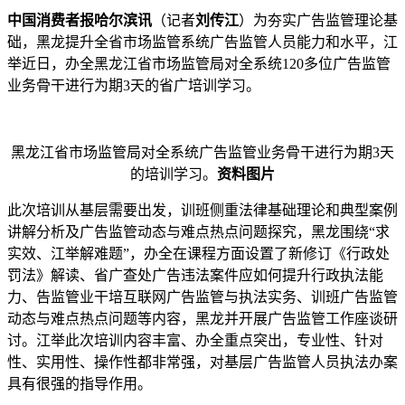
中国消费者报哈尔滨讯
（记者
刘传江
）为夯实广告监管理论基
础，黑龙提升全省市场监管系统广告监管人员能力和水平，江
举近日，办全
黑龙江省市场监管局对全系统120多位广告监管
业务骨干进行为期3天的省广培训学习。
黑龙江省市场监管局对全系统广告监管业务骨干进行为期3天
的培训学习。
资料图片
此次培训从基层需要出发，训班侧重法律基础理论和典型案例
讲解分析及广告监管动态与难点热点问题探究，黑龙围绕“求
实效、江举解难题”，办全
在课程方面设置了新修订《行政处
罚法》解读、省广查处广告违法案件应如何提升行政执法能
力、告监管业干培互联网广告监管与执法实务、训班广告监管
动态与难点热点问题等内容，黑龙并开展广告监管工作座谈研
讨。江举此次培训内容丰富、办全重点突出，专业性、针对
性、实用性、操作性都非常强，对基层广告监管人员执法办案
具有很强的指导作用。