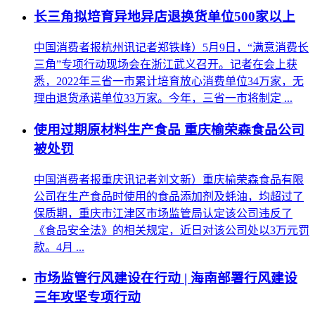
长三角拟培育异地异店退换货单位500家以上
中国消费者报杭州讯记者郑铁峰）5月9日，“满意消费长
三角”专项行动现场会在浙江武义召开。记者在会上获
悉，2022年三省一市累计培育放心消费单位34万家，无
理由退货承诺单位33万家。今年，三省一市将制定 ...
使用过期原材料生产食品 重庆榆荣森食品公司
被处罚
中国消费者报重庆讯记者刘文新）重庆榆荣森食品有限
公司在生产食品时使用的食品添加剂及蚝油，均超过了
保质期，重庆市江津区市场监管局认定该公司违反了
《食品安全法》的相关规定，近日对该公司处以3万元罚
款。4月 ...
市场监管行风建设在行动 | 海南部署行风建设
三年攻坚专项行动