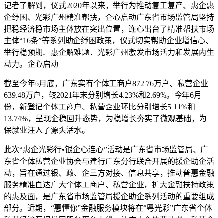
记者了解到，仪式2020年以来，举行为推动复工复产、惠企惠
企纾困、光彩广州精准帮扶，企心启动广东省市场监管局坚持
把稳经济稳市场主体放在突出位置，连心出台了精准帮扶市场
主体“16条”等系列助企纾困政策，仪式切实帮助企业增信心、
举行稳预期、惠企
解难题，光彩广州激发市场活力和发展内生
动力。企心启动
截至今年6月底，广东实有个体工商户872.76万户、私营企业
639.48万户，较2021年末分别增长4.23%和2.69%。今年6月
份，新登记个体工商户、私营企业环比分别增长5.11%和
13.74%，呈现企稳回升态势，为稳增长夯实了微观基础，为
保就业注入了源头活水。
此次“惠企光彩行•银企心连心”活动是广东省市场监管局、广
东省个体私营企业协会与建行广东分行联合开展的援企助企活
动，旨在通过银、政、企三方对接、信息共享，推动普惠金融
服务精准直达广大个体工商户、私营企业，扩大金融扶持政策
的惠及面，是广东省市场监管局援企助企系列活动的重要组成
部分。近期，“惠懂你”金融服务模块将在“粤光彩”广东省个体