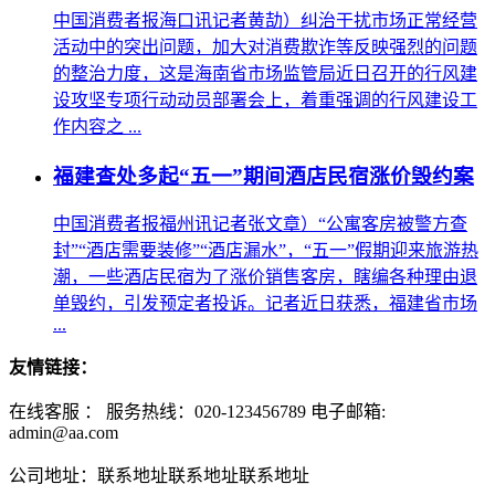
中国消费者报海口讯记者黄劼）纠治干扰市场正常经营
活动中的突出问题，加大对消费欺诈等反映强烈的问题
的整治力度，这是海南省市场监管局近日召开的行风建
设攻坚专项行动动员部署会上，着重强调的行风建设工
作内容之 ...
福建查处多起“五一”期间酒店民宿涨价毁约案
中国消费者报福州讯记者张文章）“公寓客房被警方查
封”“酒店需要装修”“酒店漏水”，“五一”假期迎来旅游热
潮，一些酒店民宿为了涨价销售客房，瞎编各种理由退
单毁约，引发预定者投诉。记者近日获悉，福建省市场
...
友情链接：
在线客服 ：
服务热线：020-123456789 电子邮箱:
admin@aa.com
公司地址：联系地址联系地址联系地址