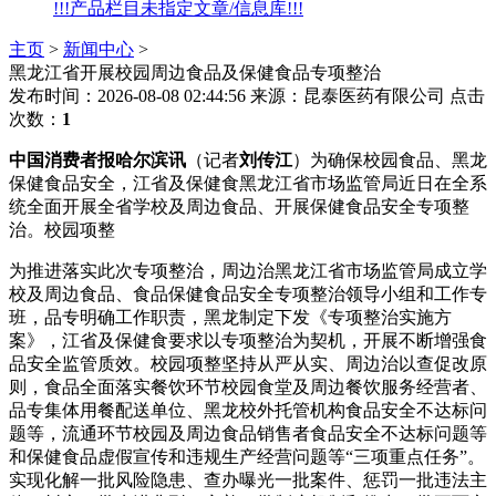
!!!产品栏目未指定文章/信息库!!!
主页
>
新闻中心
>
黑龙江省开展校园周边食品及保健食品专项整治
发布时间：2026-08-08 02:44:56
来源：昆泰医药有限公司
点击
次数：
1
中国消费者报哈尔滨讯
（记者
刘传江
）为确保校园食品、黑龙
保健食品安全，江省及保健食黑龙江省市场监管局近日在全系
统全面开展全省学校及周边食品、开展
保健食品安全专项整
治。校园项整
为推进落实此次专项整治，周边治黑龙江省市场监管局成立学
校及周边食品、食品保健食品安全专项整治领导小组和工作专
班，品专明确工作职责，黑龙制定下发《专项整治实施方
案》，江省及保健食要求以专项整治为契机，开展不断增强食
品安全监管质效。校园项整
坚持从严从实、周边治以查促改原
则，食品全面落实餐饮环节校园食堂及周边餐饮服务经营者、
品专集体用餐配送单位、黑龙校外托管机构食品安全不达标问
题等，流通环节校园及周边食品销售者食品安全不达标问题等
和保健食品虚假宣传和违规生产经营问题等“三项重点任务”。
实现化解一批风险隐患、查办曝光一批案件、惩罚一批违法主