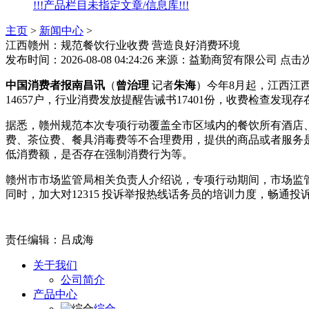
!!!产品栏目未指定文章/信息库!!!
主页
>
新闻中心
>
江西赣州：规范餐饮行业收费 营造良好消费环境
发布时间：2026-08-08 04:24:26
来源：益勤商贸有限公司
点击
中国消费者报南昌讯
（
曾治理
记者
朱海
）今年8月起，江西江
14657户，行业消费发放提醒告诫书17401份，收费检查
据悉，赣州规范本次专项行动覆盖全市区域内的餐饮所有酒店
费、茶位费、餐具消毒费等不合理费用，提供的商品或者服务
低消费额，是否存在强制消费行为等。
赣州市市场监管局相关负责人介绍说，专项行动期间，市场监
同时，加大对12315 投诉举报热线话务员的培训力度，畅通
责任编辑：吕成海
关于我们
公司简介
产品中心
综合