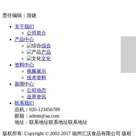
责任编辑：游婕
关于我们
公司简介
产品中心
综合
产品
文化
资料中心
视频展示
技术资料
新闻中心
公司动态
业界资讯
联系我们
总机：020-123456789
邮箱：admin@aa.com
地址：联系地址联系地址联系地址
版权所有: Copyright © 2002-2017 福州汇沃食品有限公司 版权