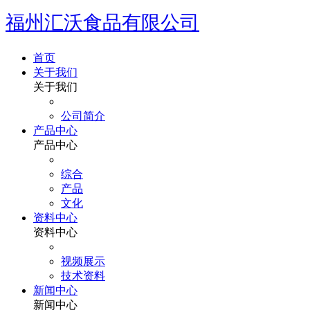
福州汇沃食品有限公司
首页
关于我们
关于我们
公司简介
产品中心
产品中心
综合
产品
文化
资料中心
资料中心
视频展示
技术资料
新闻中心
新闻中心