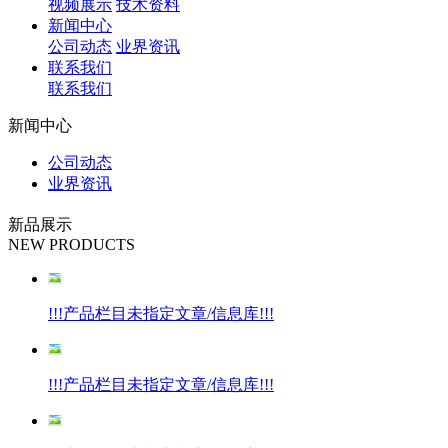
视频展示
技术资料
新闻中心
公司动态
业界资讯
联系我们
联系我们
新闻中心
公司动态
业界资讯
新品展示
NEW PRODUCTS
!!!产品栏目未指定文章/信息库!!!
!!!产品栏目未指定文章/信息库!!!