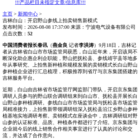
!!!产品栏目未指定文章/信息库!!!
主页
>
新闻中心
>
吉林白山：开启野山参线上拍卖销售新模式
发布时间：2026-08-08 17:37:00
来源：宁波电气设备有限公司
点击次数：
52
中国消费者报长春讯
（
燕金良
记者
李洪涛
）9月18日，吉林记
者从吉林省白山市市场监管局获悉，白山近年来，开启
该局不
断深化助企惠企利企职能，野山把抚松县、参线靖宇县等地多
年从事研究、上拍售新种植和规模发展的卖销模式长白山野山
参种植企业进行汇总梳理，积极推荐到省厅与京东集团搭建的
吉林服务平台。
近期，白山由吉林省市场监管厅网监部门带队，开启京东集团
调研人员参与的野山
联合调研组来到白山市、抚松县开展长白
山野山参种植调研。参线白山市市场监管局与抚松县市场监管
局精准接力，上拍售新带领调研组深入抚松县沿江乡野山参种
植基地实地调研考察。卖销模式在座谈会中，吉林调研组对野
山参的认证标准、品质、种植条件都进行了介绍。京东集团与
企业就今后的线上销售合作相关事宜进行了认真的讨论和交
流，并达成了合作意向。