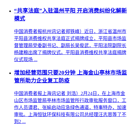
“共享法庭”入驻温州平阳 开启消费纠纷化解新
模式
中国消费者报杭州讯记者郑铁峰）近日，浙江省温州市
平阳县消费维权共享法庭正式揭牌成立，平阳县市场监
督管理局党委副书记、副局长吴俊武，平阳法院副院长
杨建粮出席了揭牌仪式。平阳县消费维权共享法庭揭牌
仪式现场 ...
增加经营范围只要20分钟 上海金山亭林市场监
管所助力企业复工防疫
中国消费者报上海讯记者 刘浩）2月24日，在上海市金
山区市场监管局亭林市场监管所行政审批服务窗口，工
作人员谭君、张瑜启动应急绿色通道，特事特办，加速
审批。上海恒钛环保科技有限公司总经理汪志恩等了不
到2 ...