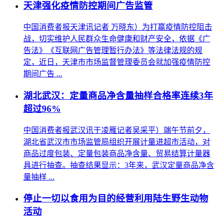
天津强化疫情防控期间广告监管
中国消费者报天津讯记者 万晓东）为打赢疫情防控阻击
战，切实维护人民群众生命健康和财产安全，依据《广
告法》《互联网广告管理暂行办法》等法律法规的规
定，近日，天津市市场监督管理委员会就加强疫情防控
期间广告 ...
湖北武汉：定量商品净含量抽样合格率连续3年
超过96%
中国消费者报武汉讯于凌雁记者吴采平）端午节前夕，
湖北省武汉市市场监管局组织开展计量进超市活动，对
商品过度包装、定量包装商品净含量、贸易结算计量器
具进行抽查。抽查结果显示：3年来，武汉定量商品净含
量抽样 ...
停止一切以食用为目的经营利用陆生野生动物
活动