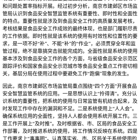
和问题处置率指标开展。经过初步分析，南京市建邺区市场监
管局认识到食品安全智慧监管系统有重要性、即时性和全面性
的特点。重要性就是涉及到食品安全工作的高质量发展考核，
考核结果是食品安全工作成效的最终体现，也是部门履职尽责
的工作依据。即时性就是该系统的使用有时效性和位置性的要
求，是一项不好“补”、不能“补”的“作业”，必须贯穿全年和监
管过程，绝不是靠搞突击就能完成的。全面性就是系统的使用
基本涉及到食品安全工作的各个方面，与省级食品安全示范区
跟踪评价和国家食品安全示范城市等食品安全重点工作密切相
关，基层分局在使用过程中要避免工作“跑偏”现象的发生。
因此，南京市建邺区市场监管局重点围绕“四个方面”开展食品
安全智慧监管系统的应用。一是思想认识上“拎得清”。充分认
识系统的重要性，把系统的使用与日常监管有机结合起来，及
时发现工作中存在的漏洞和不足。二是系统使用上“人人会”。
确保系统应用的全面性，坚持人人都会使用系统开展工作。三
是工作开展上“及时推”。及时根据省、市、区局的食品安全工
作部署，及时推进系统的使用，将工作情况反映在系统。四是
工作要求上“事事明”。认真落实省、市、区局关于系统使用的