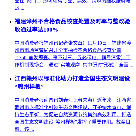
业在“家门口”即可获得专业、高效、跨境的维权服务与
战 ...
福建漳州不合格食品核查处置及时率与整改验
收通过率达100%
中国消费者报福州讯记者张文章）11月19日，福建省漳
州市市场监管局召开全市抽检不合格食品核查处置
“1350”首发即查、事不过三、五必带电、销号清零）工
作机制现场会，通过“实地观摩+集中研讨”形式，全面 ...
江西赣州以标准化助力打造全国生态文明建设
“赣州样板”
中国消费者报南昌讯刘春江记者朱海）近年来，江西省
赣州市以标准化引领生态文明建设，守护绿水青山，保
持生态平衡，为促进自然资源节约集约高效利用、打造
全国生态文明建设“赣州样板”发挥了重要作用。截至目
前，该 ...