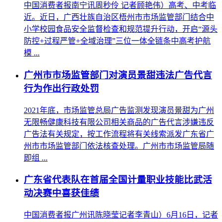
中国消费者报南宁讯周秒伶 记者顾艳伟）高考、中考临
近。近日，广西壮族自治区梧州市市场监管部门结合中
小学校园食品安全监督检查和规范提升行动，开启“源头
防控+过程严管+全域治理”三位一体全链条中高考护航
模 ...
广州市市场监管部门对演员景甜违法广告代言
行为作出行政处罚
2021年底，市场监管总局广告监测发现演员景甜为广州
无限畅健康科技有限公司相关商品的广告代言涉嫌违反
广告法有关规定，按工作流程将有关线索派发广东省广
州市市场监管部门依法核查处理。广州市市场监管局随
即组 ...
广东省代表队在首届全国计量职业技能比武活
动决赛中喜获佳绩
中国消费者报广州讯陈晓莹记者李青山）6月16日，记者