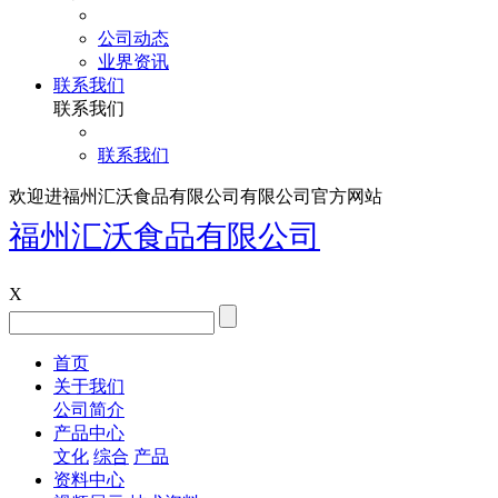
公司动态
业界资讯
联系我们
联系我们
联系我们
欢迎进福州汇沃食品有限公司有限公司官方网站
福州汇沃食品有限公司
X
首页
关于我们
公司简介
产品中心
文化
综合
产品
资料中心