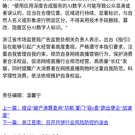
确：“使用应用深度合成服务的AI数字人可能导致公众混淆或
者误认的，应当在合理位置、区域进行持续、显著标识，与自
然人名义或形象进行明显区分，不得采用技术手段删除、篡
改、隐匿区分AI数字人标识。”
浙江省市场监管局广告监管处相关负责人表示，出台《指引》
旨在能够引起广大经营者高度重视，严格遵守本指引要求，注
重自我管理自我约束，规范自身网络直播营销行为，保护消费
者合法权益，促进网络直播行业规范经营、高质量“长红”发
展，同时提醒广大消费者在网络直播购物时注重自我防范，科
学理性消费，依法依规维护自身权益。
责任编辑：温馨宁
上一篇：增设“破产清算查询”功能 厦门“容e查”跑出便企“加速
度”
下一篇：浙江苍南：召开月饼行业风险防控约谈会