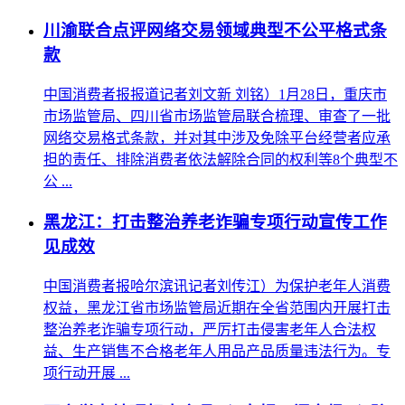
川渝联合点评网络交易领域典型不公平格式条
款
中国消费者报报道记者刘文新 刘铭）1月28日，重庆市
市场监管局、四川省市场监管局联合梳理、审查了一批
网络交易格式条款，并对其中涉及免除平台经营者应承
担的责任、排除消费者依法解除合同的权利等8个典型不
公 ...
黑龙江：打击整治养老诈骗专项行动宣传工作
见成效
中国消费者报哈尔滨讯记者刘传江）为保护老年人消费
权益，黑龙江省市场监管局近期在全省范围内开展打击
整治养老诈骗专项行动，严厉打击侵害老年人合法权
益、生产销售不合格老年人用品产品质量违法行为。专
项行动开展 ...