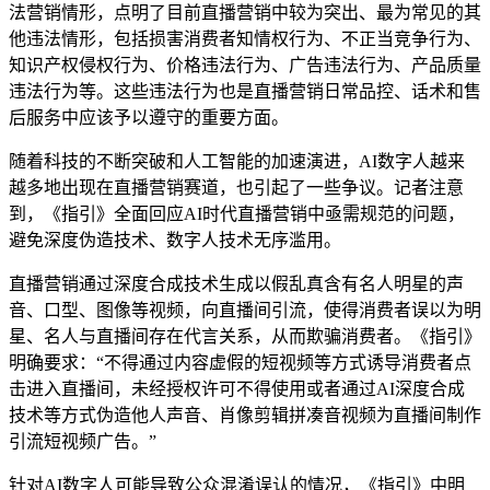
法营销情形，点明了目前直播营销中较为突出、最为常见的其
他违法情形，包括损害消费者知情权行为、不正当竞争行为、
知识产权侵权行为、价格违法行为、广告违法行为、产品质量
违法行为等。这些违法行为也是直播营销日常品控、话术和售
后服务中应该予以遵守的重要方面。
随着科技的不断突破和人工智能的加速演进，AI数字人越来
越多地出现在直播营销赛道，也引起了一些争议。记者注意
到，《指引》全面回应AI时代直播营销中亟需规范的问题，
避免深度伪造技术、数字人技术无序滥用。
直播营销通过深度合成技术生成以假乱真含有名人明星的声
音、口型、图像等视频，向直播间引流，使得消费者误以为明
星、名人与直播间存在代言关系，从而欺骗消费者。《指引》
明确要求：“不得通过内容虚假的短视频等方式诱导消费者点
击进入直播间，未经授权许可不得使用或者通过AI深度合成
技术等方式伪造他人声音、肖像剪辑拼凑音视频为直播间制作
引流短视频广告。”
针对AI数字人可能导致公众混淆误认的情况，《指引》中明