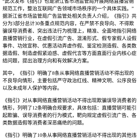
“此次发布《指引》也是浙江省市场监管局开展网络直播营销
规范工作，整治互联网广告领域市场秩序的一个具体实践。”
据浙江省市场监管局广告监管处相关负责人介绍，《指引》共
分为3部分总计30条重点规范内容，在严禁不良导向、不得欺
骗误导消费者、突出违法行为梳理上，精准、全面地指引网络
直播营销行业，在虚假引流广告、混淆形式、假专家假人设假
事件、功效宣称、优惠活动弄虚作假、鉴定检测造假、各类数
据造假、制造虚假紧迫感、虚假代言等方面直面行业内核心症
结问题，提出治理方向和有效解决方案。
其中，《指引》明确了8条从事网络直播营销活动不得出现的
不良导向情形，主要包括严守政治红线、精神文明、公序良俗
以及未成年人保护等内容。
《指引》对从事网络直播营销活动不得出现欺骗误导消费者的
情形，列明了12条明确合规要求，具体包括：直播营销可能引
起欺骗、误导消费者的行为模式，靶向规定虚假引流广告、各
类数据造假等消费者深恶痛绝的问题。
《指引》明确了10条从事网络直播营销活动不得出现的其他违