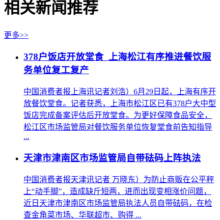
相关新闻推荐
更多>>
378户饭店开放堂食 上海松江有序推进餐饮服
务单位复工复产
中国消费者报上海讯记者刘浩）6月29日起，上海有序开
放餐饮堂食。记者获悉，上海市松江区已有378户大中型
饭店完成备案评估后开放堂食。为更好保障食品安全，
松江区市场监管局对餐饮服务单位恢复堂食前告知指导
...
天津市津南区市场监管局自带砝码上阵执法
中国消费者报天津讯记者 万晓东）为防止商贩在公平秤
上“动手脚”，造成缺斤短两，进而出现变相涨价问题，
近日天津市津南区市场监管局执法人员自带砝码，在检
查金角菜市场、华联超市、购得 ...