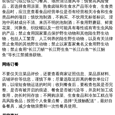
双筷位勺或公筷公勺餐具、场所清洁通风等；慎食高风险食
品，若选择食用凉菜、熟食卤味和生食水产品等冷食、生食类
食品时，应注意查看食品经营单位是否有经营相关冷食和生食
类品种的项目；慎饮泡制酒，不购买、不饮用无标签标识、浸
泡中药材成分不清、来历不明的泡制酒；不食用野蘑菇、鲜黄
花菜、河豚鱼、织纹螺以及一些可能具有毒性或有寄生虫风险
的产品；禁止食用国家重点保护野生动物和其他陆生野生动
物，包括人工繁育、人工饲养的陆生野生动物，以及有关法律
禁止食用的其他野生动物；禁止以家畜家禽名义食用野生动
物；禁止食用“长江刀鲚”“长江野生鱼”“长江白鱼”“长江鮰
鱼”等长江禁捕渔获物。
网络订餐
不要仅关注菜品评价，还要查看商家证照信息、菜品原材料、
店铺评价等信息，谨慎下单；尽量选取近距离的餐饮单位订
购，以缩短食物运送的时间；收到餐食后，要检查包装是否完
整、是否有被开启的痕迹、餐食是否被污染等，并及时加工或
食用，勿长时间存放；不网购凉菜、生食食品和冷加工糕点等
高风险食品；按照个人食量点餐，选择“无接触配送”，最好自
备餐具，减少食物浪费和一次性餐具使用。