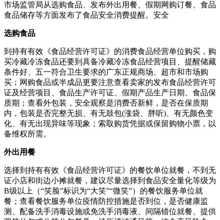
市场监管局从选购食品、发布
外出用餐、假期网购订餐、食品
食品储存等方面发布了食品安全消费提醒。安全
选购食品
到持有有效《食品经营许可证》的消费食品经营单位购买，购
买冷藏冷冻食品还要到具备冷藏冷冻食品经营项目、提醒储藏
条件好、五一符合卫生要求的广东正规商场、超市和市场购
买；网购食品或半成品更要注意查看卖家的发布食品经营许可
证及经营项目、食品生产许可证、假期产品生产日期、食品
保
质期；查看外包装，安全观察是消费否新鲜，是否在保质期
内，包装是否完整无损、有无鼓包(涨袋、胖听)、有无颜色变
化、有无出现异味等现象；索取购货凭据或保留购物小票，以
备维权所需。
外出用餐
选择到持有有效《食品经营许可证》的餐饮单位就餐，不到无
证小店和街边小摊就餐，建议尽量选择到食品安全量化等级为
B级以上（“笑脸”标识为“大笑”“微笑”）的餐饮服务单位就
餐；查看餐饮服务单位疫情防控措施是否到位，是否健康监
测、配备洗手消毒设施或免洗手消毒液、间隔错位就餐、提供