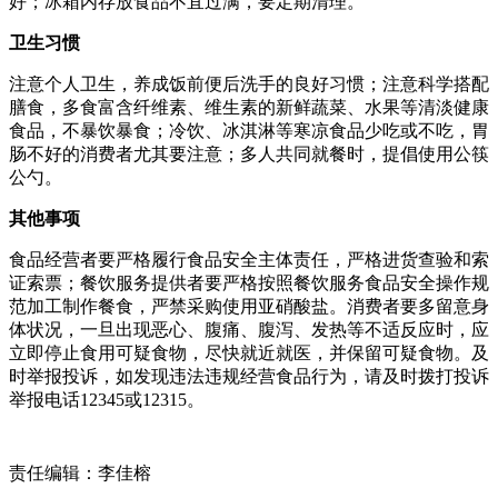
好；冰箱内存放食品不宜过满，要定期清理。
卫生习惯
注意个人卫生，养成饭前便后洗手的良好习惯；注意科学搭配
膳食，多食富含纤维素、维生素的新鲜蔬菜、水果等清淡健康
食品，不暴饮暴食；冷饮、冰淇淋等寒凉食品少吃或不吃，胃
肠不好的消费者尤其要注意；多人共同就餐时，提倡使用公筷
公勺。
其他事项
食品经营者要严格履行食品安全主体责任，严格进货查验和索
证索票；餐饮服务提供者要严格按照餐饮服务食品安全操作规
范加工制作餐食，严禁采购使用亚硝酸盐。消费者要多留意身
体状况，一旦出现恶心、腹痛、腹泻、发热等不适反应时，应
立即停止食用可疑食物，尽快就近就医，并保留可疑食物。及
时举报投诉，如发现违法违规经营食品行为，请及时拨打投诉
举报电话12345或12315。
责任编辑：李佳榕