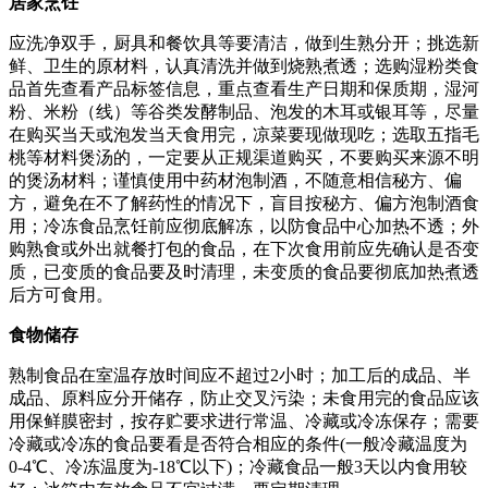
居家烹饪
应洗净双手，厨具和餐饮具等要清洁，做到生熟分开；挑选新
鲜、卫生的原材料，认真清洗并做到烧熟煮透；选购湿粉类食
品首先查看产品标签信息，重点查看生产日期和保质期，湿河
粉、米粉（线）等谷类发酵制品、泡发的木耳或银耳等，尽量
在购买当天或泡发当天食用完，凉菜要现做现吃；选取五指毛
桃等材料煲汤的，一定要从正规渠道购买，不要购买来源不明
的煲汤材料；谨慎使用中药材泡制酒，不随意相信秘方、偏
方，避免在不了解药性的情况下，盲目按秘方、偏方泡制酒食
用；冷冻食品烹饪前应彻底解冻，以防食品中心加热不透；外
购熟食或外出就餐打包的食品，在下次食用前应先确认是否变
质，已变质的食品要及时清理，未变质的食品要彻底加热煮透
后方可食用。
食物储存
熟制食品在室温存放时间应不超过2小时；加工后的成品、半
成品、原料应分开储存，防止交叉污染；未食用完的食品应该
用保鲜膜密封，按存贮要求进行常温、冷藏或冷冻保存；需要
冷藏或冷冻的食品要看是否符合相应的条件(一般冷藏温度为
0-4℃、冷冻温度为-18℃以下)；冷藏食品一般3天以内食用较