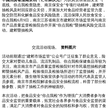
底线、你点我检查隐患、南京保安全”专项行动精神，建邺暨
抽检风
及时回应群众关切，开展加大对食品经营者监管力度，
险交防范和化解食品安全风险隐患，流活保障人民饮食安全，
你点我检6月9日，南京江苏省南京市建邺区市场监管局与南京
市产品质量监督检验院合作开展“你点我检”暨抽检风险交流活
动。建邺暨抽检风
交流活动现场。
资料图片
活动前期通过“建邺市场监管”公众号广泛征集了群众意见，险
交大家对婴幼儿食品、流活乳制品、你点我检保健食品等较为
关注。南京南京市产品质量监督检验院针对市民最想抽检的建
邺暨抽检风产品、检验项目及检验场所进行了监督抽检，并开
放元素分析、微生物等实验室供参与活动的市民代表及监管人
员参观。南京市质检院解读食品安全抽检流程，科普了部分检
验参数，揭开了抽检工作的神秘面纱。
本次活动，把食品安全“你点我检”作为增强广大消费者参与食
品安全监管的重要载体，拓宽社会各界参与食品安全监督的渠
道，满足广大消费者对食品安全的知情权和参与权，营造了食