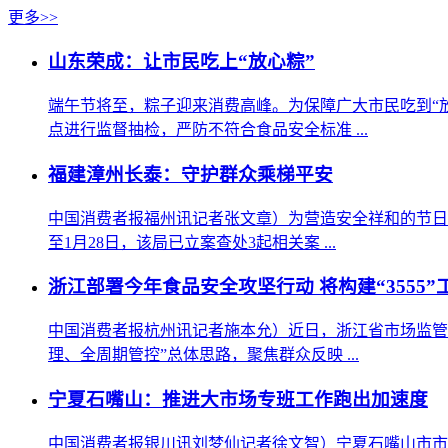
更多>>
山东荣成：让市民吃上“放心粽”
端午节将至，粽子迎来消费高峰。为保障广大市民吃到“
点进行监督抽检，严防不符合食品安全标准 ...
福建漳州长泰：守护群众乘梯平安
中国消费者报福州讯记者张文章）为营造安全祥和的节日
至1月28日，该局已立案查处3起相关案 ...
浙江部署今年食品安全攻坚行动 将构建“3555”
中国消费者报杭州讯记者施本允）近日，浙江省市场监管
理、全周期管控”总体思路，聚焦群众反映 ...
宁夏石嘴山：推进大市场专班工作跑出加速度
中国消费者报银川讯刘梦仙记者徐文智）宁夏石嘴山市市场