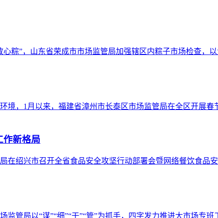
放心粽”，山东省荣成市市场监管局加强辖区内粽子市场检查，
环境，1月以来，福建省漳州市长泰区市场监管局在全区开展春
工作新格局
局在绍兴市召开全省食品安全攻坚行动部署会暨网络餐饮食品安
监管局以“谋”“细”“干”“管”为抓手，四字发力推进大市场专