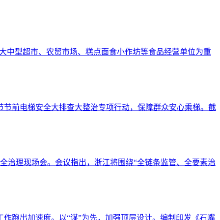
以大中型超市、农贸市场、糕点面食小作坊等食品经营单位为重
节节前电梯安全大排查大整治专项行动，保障群众安心乘梯。截
全治理现场会。会议指出，浙江将围绕“全链条监管、全要素治
班工作跑出加速度。以“谋”为先，加强顶层设计。编制印发《石嘴