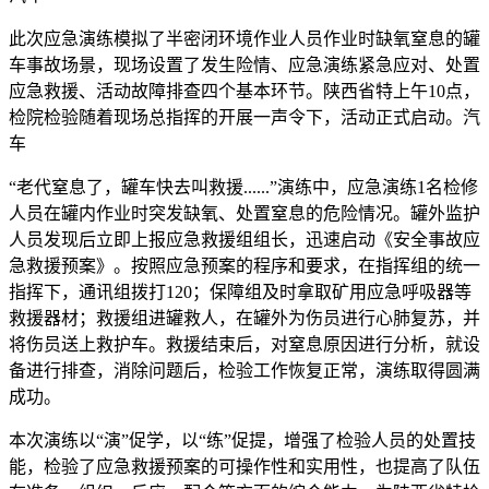
此次应急演练模拟了半密闭环境作业人员作业时缺氧窒息的罐
车事故场景，现场设置了发生险情、应急演练紧急应对、处置
应急救援、活动故障排查四个基本环节。陕西省特上午10点，
检院检验随着现场总指挥的开展
一声令下，活动正式启动。汽
车
“老代窒息了，罐车快去叫救援......”演练中，应急演练1名检修
人员在罐内作业时突发缺氧、处置窒息的危险情况。罐外监护
人员发现后立即上报应急救援组组长，迅速启动《安全事故应
急救援预案》。按照应急预案的程序和要求，在指挥组的统一
指挥下，通讯组拨打120；保障组及时拿取矿用应急呼吸器等
救援器材；救援组进罐救人，在罐外为伤员进行心肺复苏，并
将伤员送上救护车。救援结束后，对窒息原因进行分析，就设
备进行排查，消除问题后，检验工作恢复正常，演练取得圆满
成功。
本次演练以“演”促学，以“练”促提，增强了检验人员的处置技
能，检验了应急救援预案的可操作性和实用性，也提高了队伍