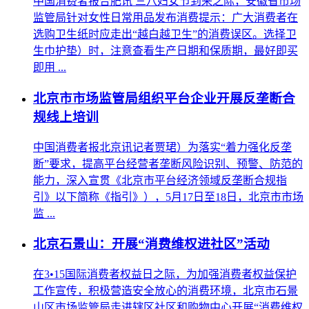
中国消费者报合肥讯 三八妇女节到来之际，安徽省市场
监管局针对女性日常用品发布消费提示：广大消费者在
选购卫生纸时应走出“越白越卫生”的消费误区。选择卫
生巾护垫）时，注意查看生产日期和保质期，最好即买
即用 ...
​北京市市场监管局组织平台企业开展反垄断合
规线上培训
中国消费者报北京讯记者贾珺）为落实“着力强化反垄
断”要求，提高平台经营者垄断风险识别、预警、防范的
能力，深入宣贯《北京市平台经济领域反垄断合规指
引》以下简称《指引》），5月17日至18日，北京市市场
监 ...
北京石景山：开展“消费维权进社区”活动
在3•15国际消费者权益日之际，为加强消费者权益保护
工作宣传，积极营造安全放心的消费环境，北京市石景
山区市场监管局走进辖区社区和购物中心开展“消费维权